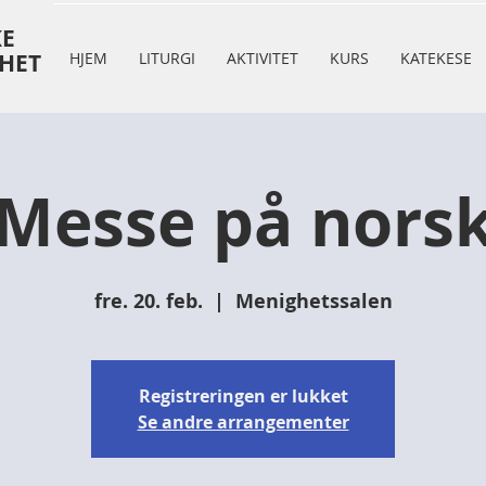
KE
HET
HJEM
LITURGI
AKTIVITET
KURS
KATEKESE
Messe på nors
fre. 20. feb.
  |  
Menighetssalen
Registreringen er lukket
Se andre arrangementer