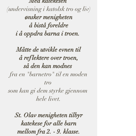
Med​ ​katekesen
​(undervisning​ ​i katolsk tro og liv)
ønsker​ ​menigheten​
å​ ​bistå ​foreldre​
​i å​ ​oppdra​ ​barna i​ ​troen.​ ​
Måtte de utvikle​ ​evnen​ ​til​
​å​ ​reflektere​ ​over​ ​troen,​
​så​ ​den​ ​kan​ ​modnes​
fra​ ​en​ ​"barnetro"​ ​til​ ​en​ moden
tro​ ​
som kan​ ​gi​ ​dem​ ​styrke​ ​gjennom​ ​
hele​ ​livet.
St. Olav menigheten​ ​tilbyr​
​katekese for alle barn
mellom fra​ ​2.​ ​- ​9.​ ​klasse.