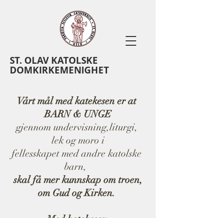
ST. OLAV KATOLSKE
DOMKIRKEMENIGHET
Vårt​ ​mål​ ​med​ ​katekesen​ ​er​ ​at​ ​
BARN & UNGE
​gjennom​ ​undervisning,​​liturgi, ​
lek og moro i
fellesskapet med​ ​andre​ ​katolske​ ​
barn,​ ​​ ​
skal​ ​få​ ​mer​ ​kunnskap​ ​om​ ​troen,
om Gud og Kirken.​ ​