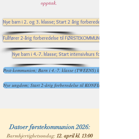
opptak.
Nye barn i 2. og 3. klasse; Start 2 årig forberedelse til FØRSTEK
Fullfører 2-årig forberedelse til FØRSTEKOMMUNION 2027 her
Nye barn i 4.-7. klasse; Start intensivkurs for FØRSTEKOMMUN
Post-kommunion; Barn i 4.-7. klasse (TWEENS) katekese her
Nye ungdom; Start 2-årig forberedelse til KONFIRMASJON PINSEN 
Datoer førstekommunion 2026
:
Barmhjertighetsøndag:
12. april kl. 13:00