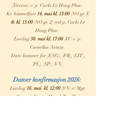
(Tweens) v/ p. Carlo Le Hong Phuc.
Kr. himmelfart
14. mai kl. 13:00
(NO gr. I)
& kl. 15:00
(NO gr. 2) ved p. Carlo Le
Hong Phuc.
Lørdag
30. mai kl. 17:00
(IT) v/ p.
Cornelius Arinze.
Dato kommer for (ENG), (FR), (LIT),
(PL), (SP), (VN).
Datoer konfirmasjon 2026:
Lørdag
16. mai kl. 12:00
(VN) v/ Mgr.
Francis Xavier Huynh Tan Hai
Pinseaften
23. mai kl. 11:00
(NO, FR) &
kl. 14:00
(NO, IT, SP, HR)?
Pinsedag
24. mai kl. 13.15
(NO) &
kl.
16:00
(PL) v/ Biskop Fredrik Hansen.