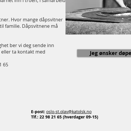
barnet inn i troen, i samarbeid
tner. Hvor mange dåpsvitner
til familie. Dåpsvitnene må
het ber vi deg sende inn
 eller ta kontakt med
Jeg ønsker døpe
1 65
E-post:
oslo-st.olav@katolsk.no
Tlf.:
22 98 21 65 (hverdager 09-15)