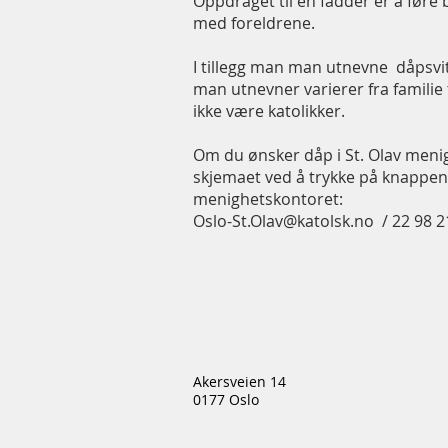
Oppdraget til en fadder er å føre 
med foreldrene.
I tillegg man man utnevne dåpsvi
man utnevner varierer fra familie 
ikke være katolikker.
Om du ønsker dåp i St. Olav menig
skjemaet ved å trykke på knappen
menighetskontoret:
Oslo-St.Olav@katolsk.no
/ 22 98 2
Akersveien 14
0177 Oslo