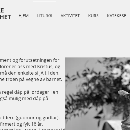
KE
HET
HJEM
LITURGI
AKTIVITET
KURS
KATEKESE
ment og forutsetningen for
forener oss med Kristus, og
å den enkelte si JA til den.
e troen på vegne av barnet.
 regel dåp på lørdager i en
også mulig med dåp på
 faddere (gudmor og gudfar).
rmert og fylt 16 år.