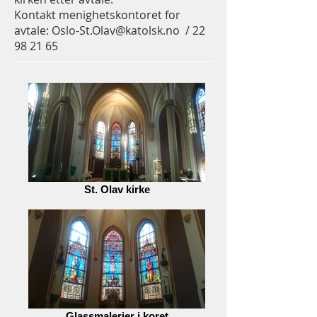
Kontakt menighetskontoret for
avtale:
Oslo-St.Olav@katolsk.no
/
22
98 21 65
St. Olav kirke
Glassmalerier i koret