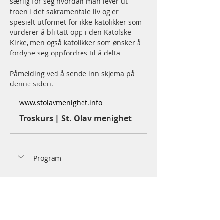
særlig for seg hvordan man lever ut 
troen i det sakramentale liv og er 
spesielt utformet for ikke-katolikker som 
vurderer å bli tatt opp i den Katolske 
Kirke, men også katolikker som ønsker å 
fordype seg oppfordres til å delta.
Påmelding ved å sende inn skjema på 
denne siden:
www.stolavmenighet.info
Troskurs | St. Olav menighet
Program
18.00 Messe i St.  Olav kirke eller 
St. Joseph kirke
18.45 kursøkt 1