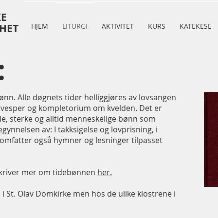
KE
HET
HJEM
LITURGI
AKTIVITET
KURS
KATEKESE
:
nn. Alle døgnets tider helliggjøres av lovsangen
l vesper og kompletorium om kvelden. Det er
le, sterke og alltid menneskelige bønn som
gynnelsen av: I takksigelse og lovprisning, i
omfatter også hymner og lesninger tilpasset
skriver mer om tidebønnen
her.
 i St. Olav Domkirke men hos de ulike klostrene i