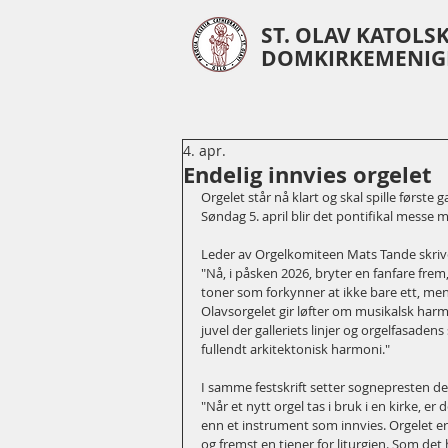
ST. OLAV KATOLS
DOMKIRKEMENIG
4. apr.
Endelig innvies orgelet
Orgelet står nå klart og skal spille først
Søndag 5. april blir det pontifikal messe m
Leder av Orgelkomiteen Mats Tande skriver
"Nå, i påsken 2026, bryter en fanfare frem
toner som forkynner at ikke bare ett, me
Olavsorgelet gir løfter om musikalsk harm
juvel der galleriets linjer og orgelfasade
fullendt arkitektonisk harmoni."
I samme festskrift setter sognepresten d
"Når et nytt orgel tas i bruk i en kirke, er 
enn et instrument som innvies. Orgelet er
og fremst en tjener for liturgien. Som det 