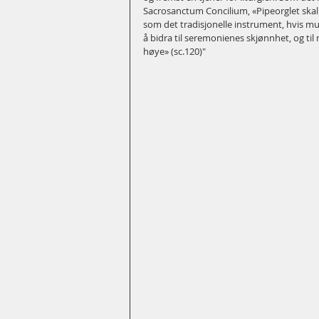
Sacrosanctum Concilium, «Pipeorglet skal h
som det tradisjonelle instrument, hvis mus
å bidra til seremonienes skjønnhet, og ti
høye» (sc.120)"