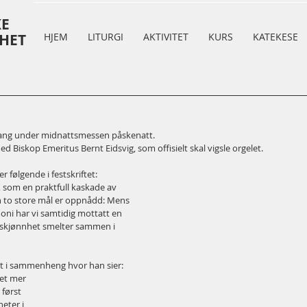
KE
HET
HJEM
LITURGI
AKTIVITET
KURS
KATEKESE
e gang under midnattsmessen påskenatt. 
ed Biskop Emeritus Bernt Eidsvig, som offisielt skal vigsle orgelet. 
 følgende i festskriftet:
, som en praktfull kaskade av
n to store mål er oppnådd: Mens
oni har vi samtidig mottatt en
ns skjønnhet smelter sammen i
et i sammenheng hvor han sier:
det mer
 først
heter i