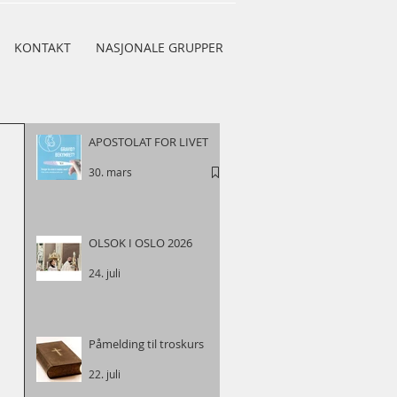
KONTAKT
NASJONALE GRUPPER
APOSTOLAT FOR LIVET
30. mars
OLSOK I OSLO 2026
24. juli
Påmelding til troskurs
22. juli