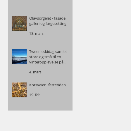
Olavsorgelet - fasade,
galleri og fargesetting
18. mars
Tweens skidag samlet
store og små til en
vinteropplevelse på
Tryvann
4. mars
Korsveier i fastetiden
19. feb.