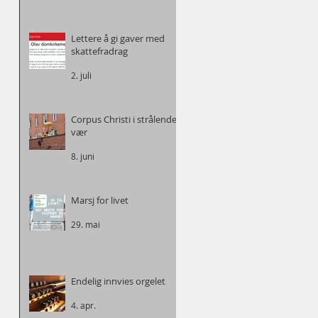
Lettere å gi gaver med
skattefradrag
2. juli
Corpus Christi i strålende
vær
8. juni
Marsj for livet
29. mai
Endelig innvies orgelet
4. apr.