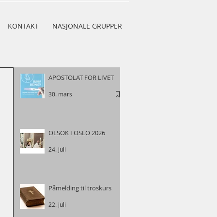
KONTAKT
NASJONALE GRUPPER
APOSTOLAT FOR LIVET
30. mars
OLSOK I OSLO 2026
24. juli
Påmelding til troskurs
22. juli