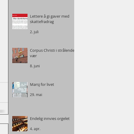
Lettere å gi gaver med
skattefradrag
2. juli
Corpus Christi i strålende
vær
8. juni
Marsj for livet
29. mai
Endelig innvies orgelet
4. apr.