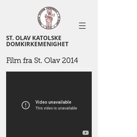
ST. OLAV KATOLSKE
DOMKIRKEMENIGHET
Film fra St. Olav 2014