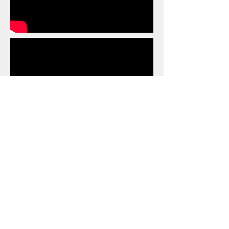
St. Olav
2013-2014