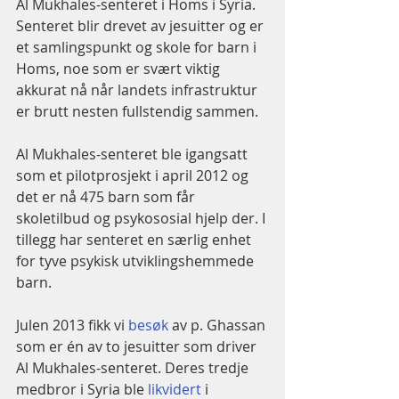
Al Mukhales-senteret i Homs i Syria. 
Senteret blir drevet av jesuitter og er 
et samlingspunkt og skole for barn i 
Homs, noe som er svært viktig 
akkurat nå når landets infrastruktur 
er brutt nesten fullstendig sammen. 
Al Mukhales-senteret ble igangsatt 
som et pilotprosjekt i april 2012 og 
det er nå 475 barn som får 
skoletilbud og psykososial hjelp der. I 
tillegg har senteret en særlig enhet 
for tyve psykisk utviklingshemmede 
barn. 
Julen 2013 fikk vi 
besøk 
av p. Ghassan 
som er én av to jesuitter som driver 
Al Mukhales-senteret. Deres tredje 
medbror i Syria ble 
likvidert 
i 