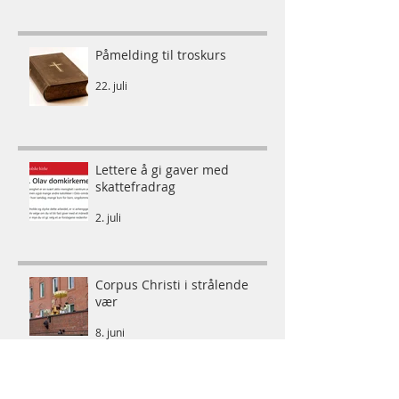
Påmelding til troskurs
22. juli
Lettere å gi gaver med
skattefradrag
2. juli
Corpus Christi i strålende
vær
8. juni