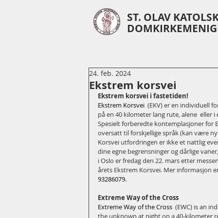
ST. OLAV KATOLS
DOMKIRKEMENIG
24. feb. 2024
Ekstrem korsvei
Ekstrem korsvei i fastetiden!
Ekstrem Korsvei
  (EKV) er en individuell 
på en 40 kilometer lang rute, alene  eller i
Spesielt forberedte kontemplasjoner for E
oversatt til forskjellige språk (kan være 
Korsvei utfordringen er ikke et nattlig ev
dine egne begrensninger og dårlige vaner
i Oslo er fredag den 22. mars etter messen k
årets Ekstrem Korsvei. Mer informasjon er 
93286079. 
Extreme Way of the Cross
Extreme Way of the Cross
  (EWC) is an in
the unknown at night on a 40-kilometer rou