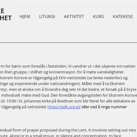
KE
HET
HJEM
LITURGI
AKTIVITET
KURS
KATEKESE
form for bønn som foreslås i fastetiden. Vi vandrer ut i det ukjente om natten 
 en liten gruppe, i stillhet og konsentrasjon, for å møte vanskeligheter. 
kstrem Korsvei er tilgjengelig på EKV-nettstedet (se lenke nedenfor) og 
nyttige og inspirerende under nattvandringen). Målet med å ta Ekstrem 
entyr, men et ønske om å forandre deg selv til det bedre, et forsøk på å bryte
, individuelt møte med Gud. Den foreslåtte avgangstiden for Ekstrem Korsve
l. 19.00 i St. Johannes kirke på Bredtvet som blir feiret for alle deltakere av 
tilgjengelig på nettstedet 
https://edk.org.pl/
 eller ved å ringe nummer 
dividual form of prayer proposed during the Lent. It involves setting out into 
te, alone or in a small group, in silence and concentration, to face 