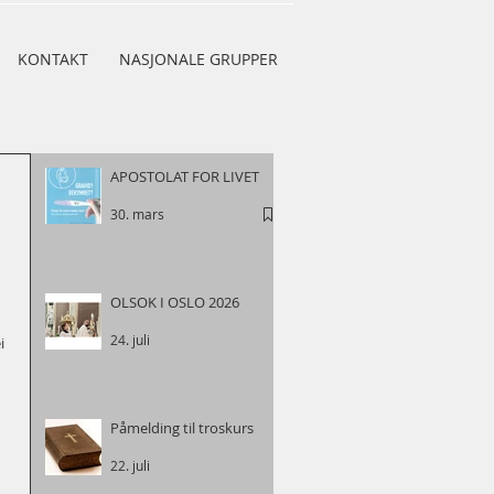
KONTAKT
NASJONALE GRUPPER
APOSTOLAT FOR LIVET
30. mars
OLSOK I OSLO 2026
 
24. juli
i 
Påmelding til troskurs
22. juli