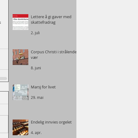
 
Lettere å gi gaver med
s 
skattefradrag
2. juli
Corpus Christi i strålende
vær
8. juni
Marsj for livet
29. mai
Endelig innvies orgelet
4. apr.