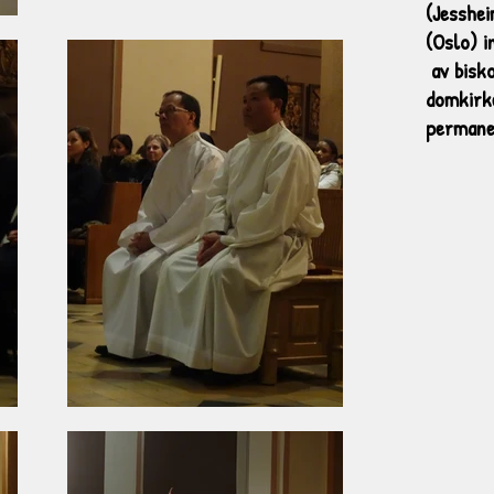
(Jesshei
(Oslo) 
av bisko
domkirke
permane